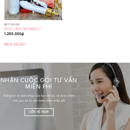
BEST SELLER
DVG CẦM TAY IMPACT
1.250.000
₫
MUA NGAY
NHẬN CUỘC GỌI TƯ VẤN
MIỄN PHÍ
Thông tin số điện thoại của bạn để lại, sẽ được nhân
viên gọi lại tư vấn hoàn toàn miễn phí
LIÊN HỆ NGAY