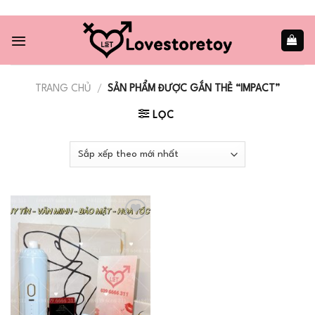
Skip
to
content
TRANG CHỦ
/
SẢN PHẨM ĐƯỢC GẮN THẺ “IMPACT”
LỌC
Add to
wishlist