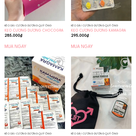
KÉO DÀI CƯƠNG DƯƠNG QUÝ ÔNG
KÉO DÀI CƯƠNG DƯƠNG QUÝ ÔNG
KẸO CƯƠNG DƯƠNG CHOCOGRA
KẸO CƯƠNG DƯƠNG KAMAGRA
285.000
₫
295.000
₫
MUA NGAY
MUA NGAY
Add to
Add to
wishlist
wishlist
KÉO DÀI CƯƠNG DƯƠNG QUÝ ÔNG
KÉO DÀI CƯƠNG DƯƠNG QUÝ ÔNG