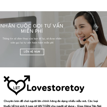
NHẬN CUỘC GỌI TƯ VẤN
MIỄN PHÍ
Thông tin số điện thoại của bạn để lại, sẽ được nhân
viên gọi lại tư vấn hoàn toàn miễn phí
LIÊN HỆ NGAY
Chuyên bán đồ chơi người lớn chính hãng đa dạng nhiều mẫu mã. Các loại
thuốc hỗ trợ sinh lí nam nữ AN TOÀN cho người sử dụng - Giao Hàng Tận Nơi