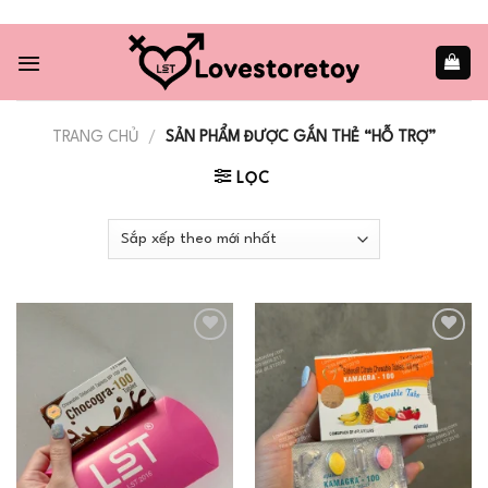
Skip
to
content
TRANG CHỦ
/
SẢN PHẨM ĐƯỢC GẮN THẺ “HỖ TRỢ”
LỌC
Add to
Add to
wishlist
wishlist