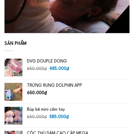
SẢN PHẨM
DVG DOUPLE DONG
Giá
Giá
650.000
₫
485.000
₫
gốc
hiện
là:
tại
TRỨNG RUNG DOLPHIN APP
650.000₫.
là:
485.000₫.
650.000
₫
Búp bê mini cầm tay
Giá
Giá
650.000
₫
585.000
₫
gốc
hiện
là:
tại
CỐC THỦ DÂM CAO CẤP MEGA