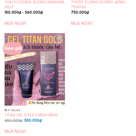
THẠCH CƯƠNG DƯƠNG KAMAGRA
THUỐC CƯƠNG DƯƠNG JAPAN
JELLY
TENGSU
Khoảng
150.000
₫
–
560.000
₫
750.000
₫
giá:
từ
150.000₫
MUA NGAY
MUA NGAY
đến
560.000₫
Giảm giá!
Add to
wishlist
BEST SELLER
TITAN GEL GOLD CHÍNH HÃNG
Giá
Giá
650.000
₫
550.000
₫
gốc
hiện
là:
tại
650.000₫.
là:
MUA NGAY
550.000₫.