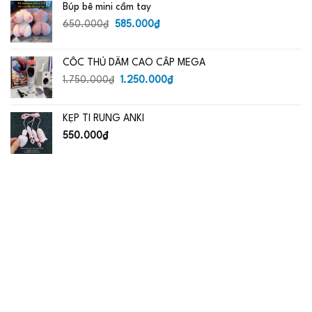
Búp bê mini cầm tay
Giá
Giá
650.000
₫
585.000
₫
gốc
hiện
là:
tại
CỐC THỦ DÂM CAO CẤP MEGA
650.000₫.
là:
Giá
585.000₫.
Giá
1.750.000
₫
1.250.000
₫
gốc
hiện
là:
tại
KẸP TI RUNG ANKI
1.750.000₫.
là:
1.250.000₫.
550.000
₫