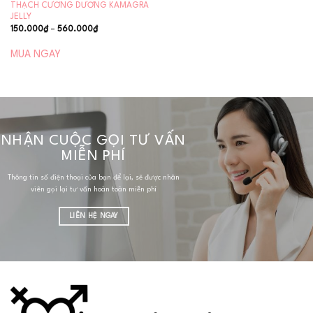
THẠCH CƯƠNG DƯƠNG KAMAGRA
JELLY
Khoảng
150.000
₫
–
560.000
₫
giá:
từ
150.000₫
MUA NGAY
đến
560.000₫
NHẬN CUỘC GỌI TƯ VẤN
MIỄN PHÍ
Thông tin số điện thoại của bạn để lại, sẽ được nhân
viên gọi lại tư vấn hoàn toàn miễn phí
LIÊN HỆ NGAY