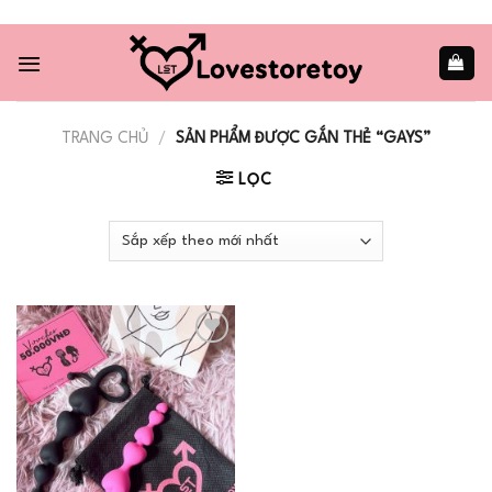
Skip
to
content
TRANG CHỦ
/
SẢN PHẨM ĐƯỢC GẮN THẺ “GAYS”
LỌC
Add to
wishlist