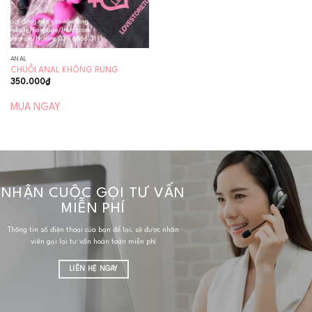
ANAL
CHUỖI ANAL KHÔNG RUNG
350.000
₫
MUA NGAY
NHẬN CUỘC GỌI TƯ VẤN
MIỄN PHÍ
Thông tin số điện thoại của bạn để lại, sẽ được nhân
viên gọi lại tư vấn hoàn toàn miễn phí
LIÊN HỆ NGAY