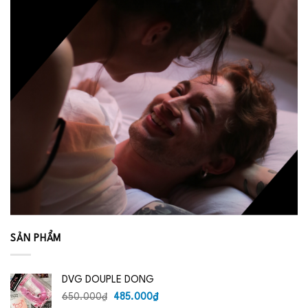
SẢN PHẨM
DVG DOUPLE DONG
Giá
Giá
650.000
₫
485.000
₫