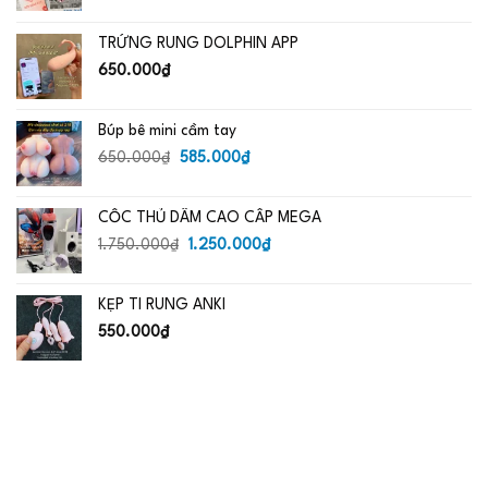
gốc
hiện
là:
tại
TRỨNG RUNG DOLPHIN APP
650.000₫.
là:
485.000₫.
650.000
₫
Búp bê mini cầm tay
Giá
Giá
650.000
₫
585.000
₫
gốc
hiện
là:
tại
CỐC THỦ DÂM CAO CẤP MEGA
650.000₫.
là:
Giá
585.000₫.
Giá
1.750.000
₫
1.250.000
₫
gốc
hiện
là:
tại
KẸP TI RUNG ANKI
1.750.000₫.
là:
1.250.000₫.
550.000
₫