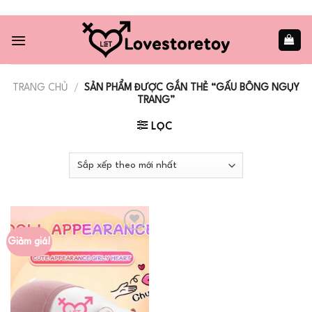
Skip
to
content
TRANG CHỦ
/
SẢN PHẨM ĐƯỢC GẮN THẺ “GẤU BÔNG NGỤY
TRANG”
LỌC
Giảm giá!
Add to
wishlist