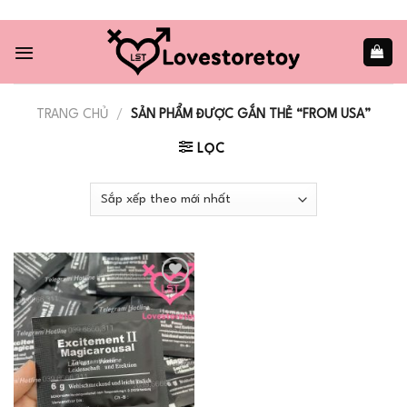
Skip
to
content
TRANG CHỦ
/
SẢN PHẨM ĐƯỢC GẮN THẺ “FROM USA”
LỌC
Add to
wishlist