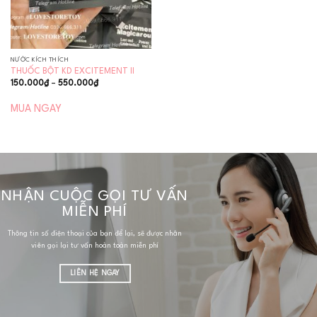
NƯỚC KÍCH THÍCH
THUỐC BỘT KD EXCITEMENT II
Khoảng
150.000
₫
–
550.000
₫
giá:
từ
150.000₫
MUA NGAY
đến
550.000₫
NHẬN CUỘC GỌI TƯ VẤN
MIỄN PHÍ
Thông tin số điện thoại của bạn để lại, sẽ được nhân
viên gọi lại tư vấn hoàn toàn miễn phí
LIÊN HỆ NGAY