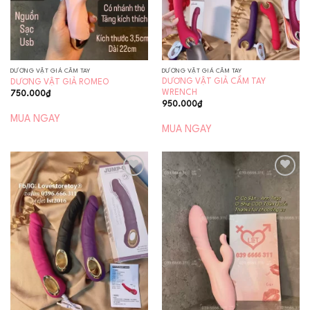
DƯƠNG VẬT GIẢ CẦM TAY
DƯƠNG VẬT GIẢ CẦM TAY
DƯƠNG VẬT GIẢ CẦM TAY
DƯƠNG VẬT GIẢ ROMEO
WRENCH
750.000
₫
950.000
₫
MUA NGAY
MUA NGAY
Add to
Add to
wishlist
wishlist