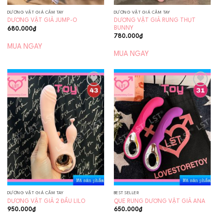
DƯƠNG VẬT GIẢ CẦM TAY
DƯƠNG VẬT GIẢ CẦM TAY
DƯƠNG VẬT GIẢ RUNG THỤT
DƯƠNG VẬT GIẢ JUMP-O
BUNNY
680.000
₫
780.000
₫
MUA NGAY
MUA NGAY
Add to
Add to
wishlist
wishlist
DƯƠNG VẬT GIẢ CẦM TAY
BEST SELLER
DƯƠNG VẬT GIẢ 2 ĐẦU LILO
QUE RUNG DƯƠNG VẬT GIẢ ANA
950.000
₫
650.000
₫