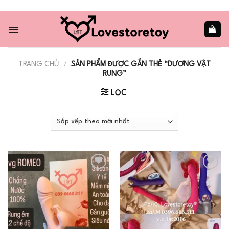
Skip
to
content
TRANG CHỦ
/
SẢN PHẨM ĐƯỢC GẮN THẺ “DƯƠNG VẬT
RUNG”
LỌC
Add to
Add to
wishlist
wishlist