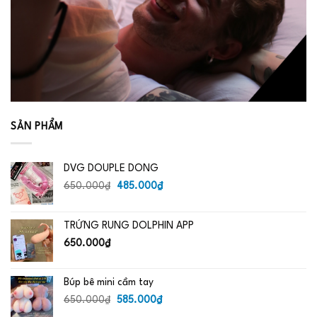
SẢN PHẨM
DVG DOUPLE DONG
Giá
Giá
650.000
₫
485.000
₫
gốc
hiện
là:
tại
TRỨNG RUNG DOLPHIN APP
650.000₫.
là:
485.000₫.
650.000
₫
Búp bê mini cầm tay
Giá
Giá
650.000
₫
585.000
₫
gốc
hiện