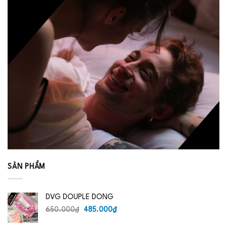
SẢN PHẨM
DVG DOUPLE DONG
Giá
Giá
650.000
₫
485.000
₫
gốc
hiện