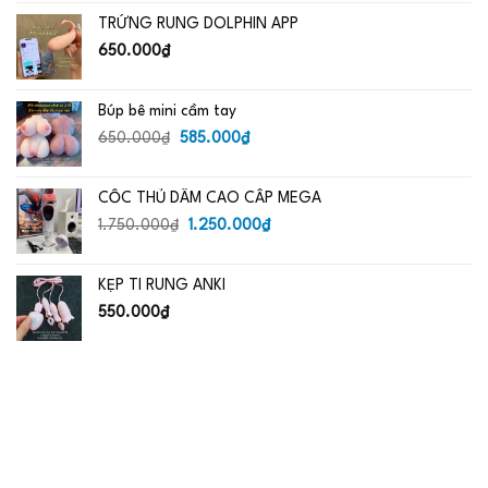
là:
tại
TRỨNG RUNG DOLPHIN APP
650.000₫.
là:
485.000₫.
650.000
₫
Búp bê mini cầm tay
Giá
Giá
650.000
₫
585.000
₫
gốc
hiện
là:
tại
CỐC THỦ DÂM CAO CẤP MEGA
650.000₫.
là:
Giá
585.000₫.
Giá
1.750.000
₫
1.250.000
₫
gốc
hiện
là:
tại
KẸP TI RUNG ANKI
1.750.000₫.
là:
1.250.000₫.
550.000
₫