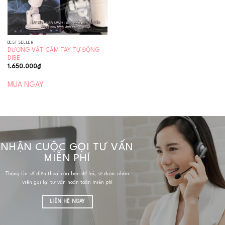
BEST SELLER
DƯƠNG VẬT CẦM TAY TỰ ĐỘNG
DIBE
1.650.000
₫
MUA NGAY
NHẬN CUỘC GỌI TƯ VẤN
MIỄN PHÍ
Thông tin số điện thoại của bạn để lại, sẽ được nhân
viên gọi lại tư vấn hoàn toàn miễn phí
LIÊN HỆ NGAY