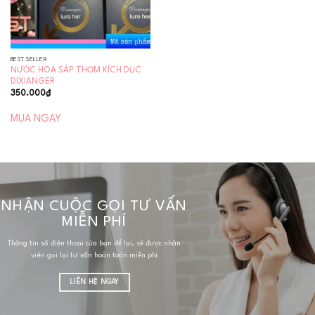
BEST SELLER
NƯỚC HOA SÁP THƠM KÍCH DỤC
DIXIANGER
350.000
₫
MUA NGAY
NHẬN CUỘC GỌI TƯ VẤN
MIỄN PHÍ
Thông tin số điện thoại của bạn để lại, sẽ được nhân
viên gọi lại tư vấn hoàn toàn miễn phí
LIÊN HỆ NGAY