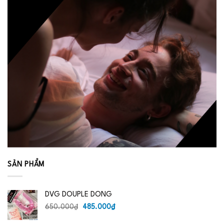
SẢN PHẨM
DVG DOUPLE DONG
Giá
Giá
650.000
₫
485.000
₫
gốc
hiện