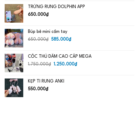
là:
tại
TRỨNG RUNG DOLPHIN APP
650.000₫.
là:
485.000₫.
650.000
₫
Búp bê mini cầm tay
Giá
Giá
650.000
₫
585.000
₫
gốc
hiện
là:
tại
CỐC THỦ DÂM CAO CẤP MEGA
650.000₫.
là:
Giá
585.000₫.
Giá
1.750.000
₫
1.250.000
₫
gốc
hiện
là:
tại
KẸP TI RUNG ANKI
1.750.000₫.
là:
1.250.000₫.
550.000
₫