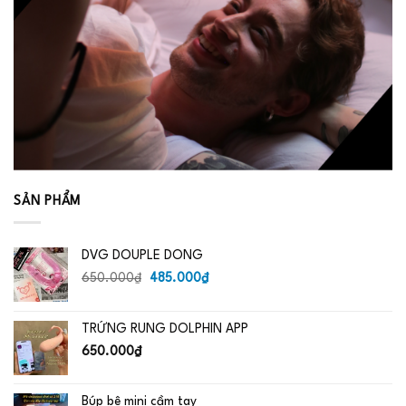
SẢN PHẨM
DVG DOUPLE DONG
Giá
Giá
650.000
₫
485.000
₫
gốc
hiện
là:
tại
TRỨNG RUNG DOLPHIN APP
650.000₫.
là:
485.000₫.
650.000
₫
Búp bê mini cầm tay