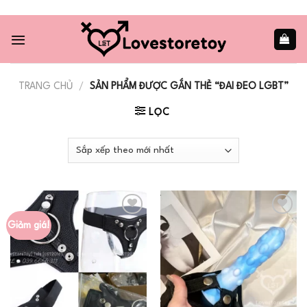
Skip
to
content
TRANG CHỦ
/
SẢN PHẨM ĐƯỢC GẮN THẺ “ĐAI ĐEO LGBT”
LỌC
Giảm giá!
Add to
Add to
wishlist
wishlist