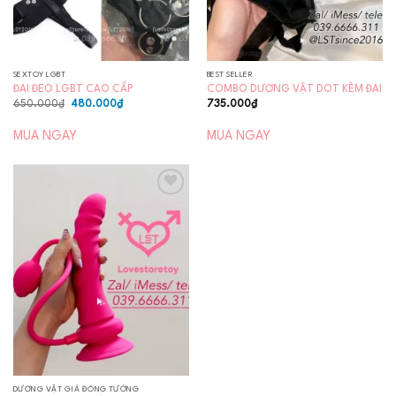
SEXTOY LGBT
BEST SELLER
ĐAI ĐEO LGBT CAO CẤP
COMBO DƯƠNG VẬT DOT KÈM ĐAI
Giá
Giá
650.000
₫
480.000
₫
735.000
₫
gốc
hiện
là:
tại
650.000₫.
là:
MUA NGAY
MUA NGAY
480.000₫.
Add to
wishlist
DƯƠNG VẬT GIẢ ĐÓNG TƯỜNG