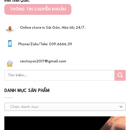
trên Toàn Quốc.
THÔNG TIN CHUYỂN KHOẢN
Online store in Sài Gòn, Hỏa tốc 24/7.
Phone/Zalo/Tele: 039.6666.311
sextoyvn2017@gmail.com
DANH MỤC SẢN PHẨM
Chọn danh mục