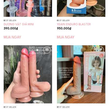
BEST SELLER
BEST SELLER
DƯƠNG VẬT GIẢ MINI
YEAIN ENDURO BLASTER
390.000
₫
950.000
₫
MUA NGAY
MUA NGAY
Add to
Add to
wishlist
wishlist
BEST SELLER
BEST SELLER