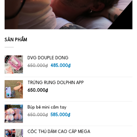
SẢN PHẨM
DVG DOUPLE DONG
Giá
Giá
650.000
₫
485.000
₫
gốc
hiện
là:
tại
TRỨNG RUNG DOLPHIN APP
650.000₫.
là:
485.000₫.
650.000
₫
Búp bê mini cầm tay
Giá
Giá
650.000
₫
585.000
₫
gốc
hiện
là:
tại
CỐC THỦ DÂM CAO CẤP MEGA
650.000₫.
là: