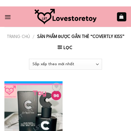
Skip
to
content
TRANG CHỦ
/
SẢN PHẨM ĐƯỢC GẮN THẺ “COVERTLY KISS”
LỌC
Add to
wishlist