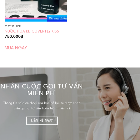
BEST SELLER
NƯỚC HOA KD COVERTLY KISS
750.000
₫
MUA NGAY
NHẬN CUỘC GỌI TƯ VẤN
MIỄN PHÍ
Thông tin số điện thoại của bạn để lại, sẽ được nhân
viên gọi lại tư vấn hoàn toàn miễn phí
LIÊN HỆ NGAY