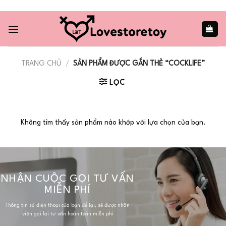
Skip
to
content
TRANG CHỦ
/
SẢN PHẨM ĐƯỢC GẮN THẺ “COCKLIFE”
LỌC
Không tìm thấy sản phẩm nào khớp với lựa chọn của bạn.
NHẬN CUỘC GỌI TƯ VẤN
MIỄN PHÍ
Thông tin số điện thoại của bạn để lại, sẽ được nhân
viên gọi lại tư vấn hoàn toàn miễn phí