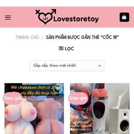
Skip
to
content
TRANG CHỦ
/
SẢN PHẨM ĐƯỢC GẮN THẺ “CỐC 18”
LỌC
Giảm giá!
Giảm giá!
Add to
Add to
wishlist
wishlist