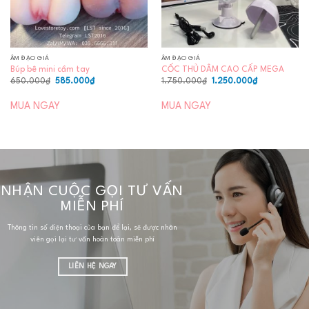
ÂM ĐẠO GIẢ
ÂM ĐẠO GIẢ
Búp bê mini cầm tay
CỐC THỦ DÂM CAO CẤP MEGA
Giá
Giá
Giá
Giá
650.000
₫
585.000
₫
1.750.000
₫
1.250.000
₫
gốc
hiện
gốc
hiện
là:
tại
là:
tại
650.000₫.
là:
1.750.000₫.
là:
MUA NGAY
MUA NGAY
585.000₫.
1.250.000₫.
NHẬN CUỘC GỌI TƯ VẤN
MIỄN PHÍ
Thông tin số điện thoại của bạn để lại, sẽ được nhân
viên gọi lại tư vấn hoàn toàn miễn phí
LIÊN HỆ NGAY