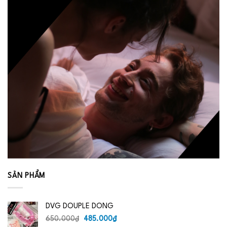
SẢN PHẨM
DVG DOUPLE DONG
Giá
Giá
650.000
₫
485.000
₫