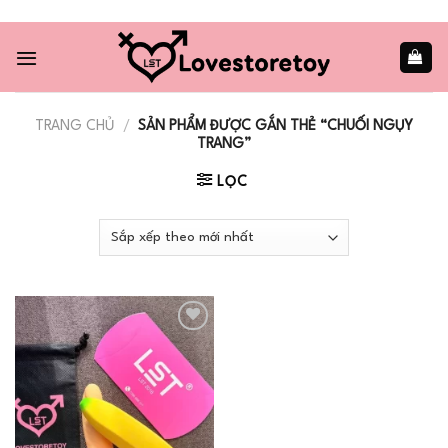
Skip
to
content
TRANG CHỦ
/
SẢN PHẨM ĐƯỢC GẮN THẺ “CHUỐI NGỤY
TRANG”
LỌC
Add to
wishlist