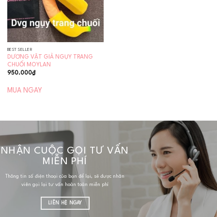
BEST SELLER
DƯƠNG VẬT GIẢ NGỤY TRANG
CHUỐI MOYLAN
950.000
₫
MUA NGAY
NHẬN CUỘC GỌI TƯ VẤN
MIỄN PHÍ
Thông tin số điện thoại của bạn để lại, sẽ được nhân
viên gọi lại tư vấn hoàn toàn miễn phí
LIÊN HỆ NGAY