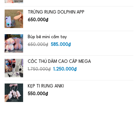
gốc
hiện
là:
tại
TRỨNG RUNG DOLPHIN APP
650.000₫.
là:
485.000₫.
650.000
₫
Búp bê mini cầm tay
Giá
Giá
650.000
₫
585.000
₫
gốc
hiện
là:
tại
CỐC THỦ DÂM CAO CẤP MEGA
650.000₫.
là:
Giá
585.000₫.
Giá
1.750.000
₫
1.250.000
₫
gốc
hiện
là:
tại
KẸP TI RUNG ANKI
1.750.000₫.
là:
1.250.000₫.
550.000
₫