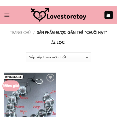
Skip
to
content
TRANG CHỦ
/
SẢN PHẨM ĐƯỢC GẮN THẺ “CHUỖI HẠT”
LỌC
Giảm giá!
Add to
wishlist