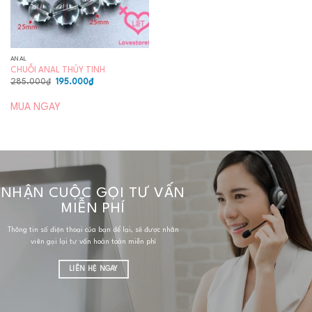
ANAL
CHUỖI ANAL THỦY TINH
Giá
Giá
285.000
₫
195.000
₫
gốc
hiện
là:
tại
285.000₫.
là:
MUA NGAY
195.000₫.
NHẬN CUỘC GỌI TƯ VẤN
MIỄN PHÍ
Thông tin số điện thoại của bạn để lại, sẽ được nhân
viên gọi lại tư vấn hoàn toàn miễn phí
LIÊN HỆ NGAY