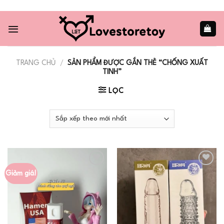
Skip
to
content
TRANG CHỦ
/
SẢN PHẨM ĐƯỢC GẮN THẺ “CHỐNG XUẤT
TINH”
LỌC
Giảm giá!
Add to
Add to
wishlist
wishlist