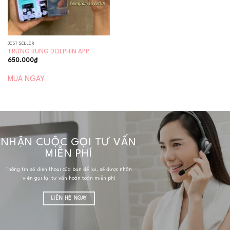
BEST SELLER
TRỨNG RUNG DOLPHIN APP
650.000
₫
MUA NGAY
NHẬN CUỘC GỌI TƯ VẤN
MIỄN PHÍ
Thông tin số điện thoại của bạn để lại, sẽ được nhân
viên gọi lại tư vấn hoàn toàn miễn phí
LIÊN HỆ NGAY