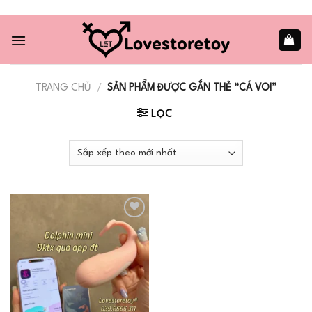
Skip
to
content
TRANG CHỦ
/
SẢN PHẨM ĐƯỢC GẮN THẺ “CÁ VOI”
LỌC
Add to
wishlist