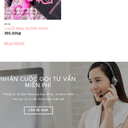
ANAL
CHUỖI ANAL KHÔNG RUNG
350.000
₫
MUA NGAY
NHẬN CUỘC GỌI TƯ VẤN
MIỄN PHÍ
Thông tin số điện thoại của bạn để lại, sẽ được nhân
viên gọi lại tư vấn hoàn toàn miễn phí
LIÊN HỆ NGAY