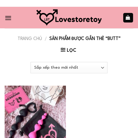
Skip
to
content
TRANG CHỦ
/
SẢN PHẨM ĐƯỢC GẮN THẺ “BUTT”
LỌC
Add to
wishlist