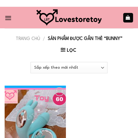
Skip
to
content
TRANG CHỦ
/
SẢN PHẨM ĐƯỢC GẮN THẺ “BUNNY”
LỌC
Add to
wishlist