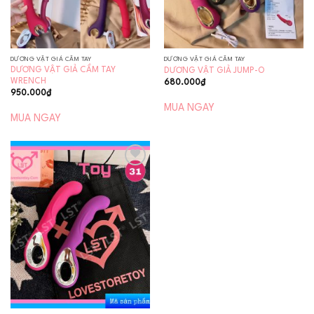
DƯƠNG VẬT GIẢ CẦM TAY
DƯƠNG VẬT GIẢ CẦM TAY
DƯƠNG VẬT GIẢ CẦM TAY
DƯƠNG VẬT GIẢ JUMP-O
WRENCH
680.000
₫
950.000
₫
MUA NGAY
MUA NGAY
Add to
wishlist