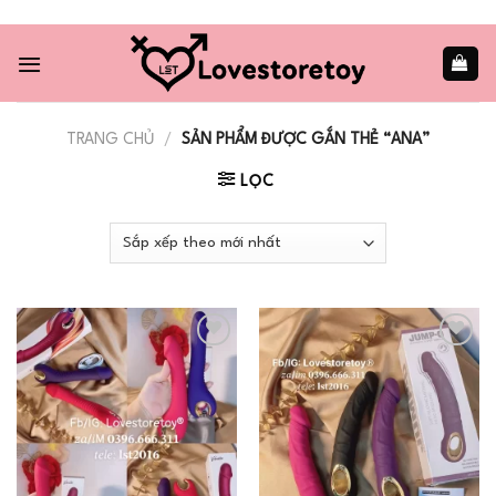
Skip
to
content
TRANG CHỦ
/
SẢN PHẨM ĐƯỢC GẮN THẺ “ANA”
LỌC
Add to
Add to
wishlist
wishlist