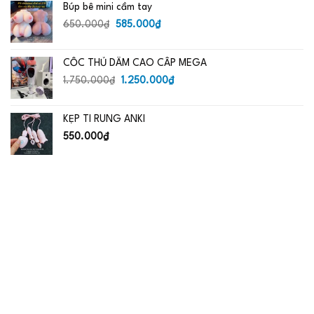
Búp bê mini cầm tay
Giá
Giá
650.000
₫
585.000
₫
gốc
hiện
là:
tại
CỐC THỦ DÂM CAO CẤP MEGA
650.000₫.
là:
Giá
585.000₫.
Giá
1.750.000
₫
1.250.000
₫
gốc
hiện
là:
tại
KẸP TI RUNG ANKI
1.750.000₫.
là:
1.250.000₫.
550.000
₫