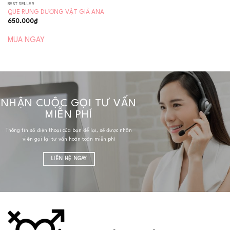
BEST SELLER
QUE RUNG DƯƠNG VẬT GIẢ ANA
650.000
₫
MUA NGAY
NHẬN CUỘC GỌI TƯ VẤN
MIỄN PHÍ
Thông tin số điện thoại của bạn để lại, sẽ được nhân
viên gọi lại tư vấn hoàn toàn miễn phí
LIÊN HỆ NGAY