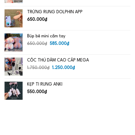
gốc
hiện
là:
tại
TRỨNG RUNG DOLPHIN APP
650.000₫.
là:
485.000₫.
650.000
₫
Búp bê mini cầm tay
Giá
Giá
650.000
₫
585.000
₫
gốc
hiện
là:
tại
CỐC THỦ DÂM CAO CẤP MEGA
650.000₫.
là:
Giá
585.000₫.
Giá
1.750.000
₫
1.250.000
₫
gốc
hiện
là:
tại
KẸP TI RUNG ANKI
1.750.000₫.
là:
1.250.000₫.
550.000
₫