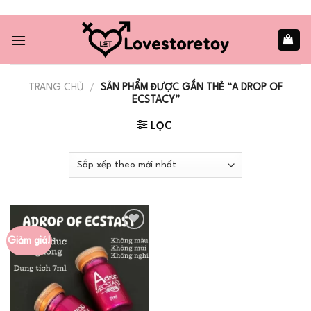
Skip
to
content
TRANG CHỦ
/
SẢN PHẨM ĐƯỢC GẮN THẺ “A DROP OF
ECSTACY”
LỌC
Giảm giá!
Add to
wishlist