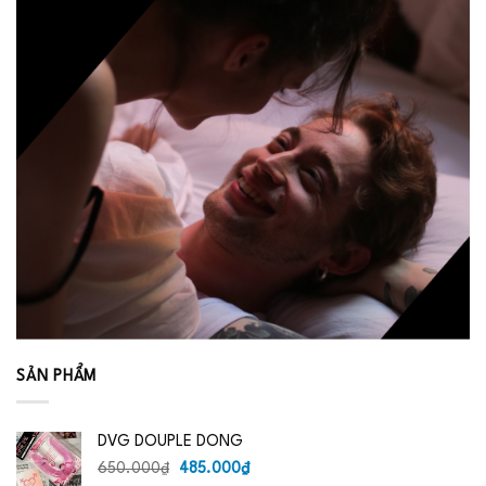
SẢN PHẨM
DVG DOUPLE DONG
Giá
Giá
650.000
₫
485.000
₫