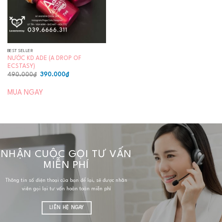
BEST SELLER
NƯỚC KD ADE (A DROP OF
ECSTASY)
Giá
Giá
490.000
₫
390.000
₫
gốc
hiện
là:
tại
490.000₫.
là:
MUA NGAY
390.000₫.
NHẬN CUỘC GỌI TƯ VẤN
MIỄN PHÍ
Thông tin số điện thoại của bạn để lại, sẽ được nhân
viên gọi lại tư vấn hoàn toàn miễn phí
LIÊN HỆ NGAY